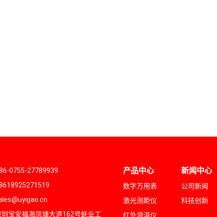
产品中心
新闻中心
-0755-27789939
618925271519
数字万用表
公司新闻
es@uyigao.cn
激光测距仪
科技创新
圳宝安福海凤塘大道162号蚝业工
红外测温仪