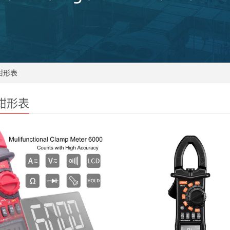
钳形表
钳形表